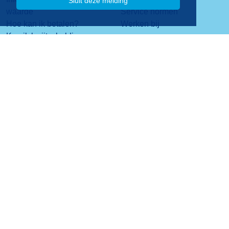
Sluit deze melding
waarde
Service normen
Hoe kan ik betalen?
Werken bij
Kan ik kwijtschelding
krijgen?
Contact
Stadsplateau 1
3521 AZ Utrecht
088 - 06 40 200
Contactformulier
Privacy
Copyright 2026
Disclaimer
Website design en realisatie Idas B.V.
Colofon
Toegankelijkheid