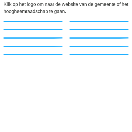
Klik op het logo om naar de website van de gemeente of het
hoogheemraadschap te gaan.
Bunnik
De Bilt
Houten
Lopik
Nieuwegein
Stichtse Vecht
Utrechtse
Utrecht
Heuvelrug
Zeist
HDSR