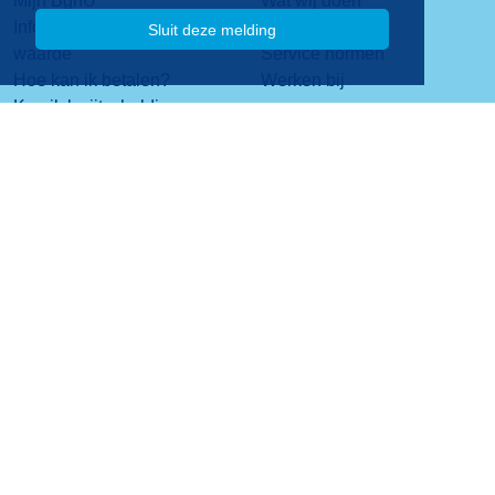
Mijn BghU
Wat wij doen
Informatie over de WOZ-
Visie & missie
Sluit deze melding
waarde
Service normen
Hoe kan ik betalen?
Werken bij
Kan ik kwijtschelding
krijgen?
Contact
Stadsplateau 1
3521 AZ Utrecht
088 - 06 40 200
Contactformulier
Privacy
Copyright 2026
Disclaimer
Website design en realisatie Idas B.V.
Colofon
Toegankelijkheid