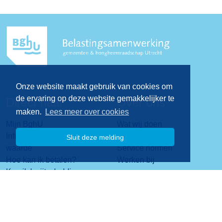
Onze website maakt gebruik van cookies om
de ervaring op deze website gemakkelijker te
Direct naar
Over ons
maken.
Lees meer over cookies
Mijn BghU
Wat wij doen
Informatie over de WOZ-
Visie & missie
Sluit deze melding
waarde
Service normen
Hoe kan ik betalen?
Werken bij
Kan ik kwijtschelding
krijgen?
Contact