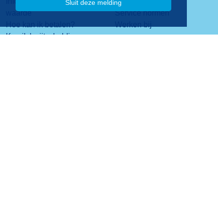
Informatie over de WOZ-
Visie & missie
Sluit deze melding
waarde
Service normen
Hoe kan ik betalen?
Werken bij
Kan ik kwijtschelding
krijgen?
Contact
Stadsplateau 1
3521 AZ Utrecht
088 - 06 40 200
Contactformulier
Privacy
Copyright 2026
Disclaimer
Website design en realisatie Idas B.V.
Colofon
Toegankelijkheid