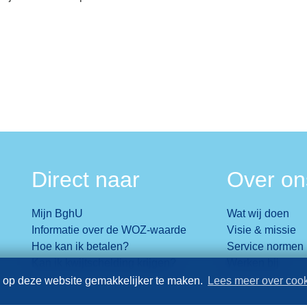
Direct naar
Over on
Mijn BghU
Wat wij doen
Informatie over de WOZ-waarde
Visie & missie
Hoe kan ik betalen?
Service normen
Kan ik kwijtschelding krijgen?
Werken bij
 op deze website gemakkelijker te maken.
Lees meer over coo