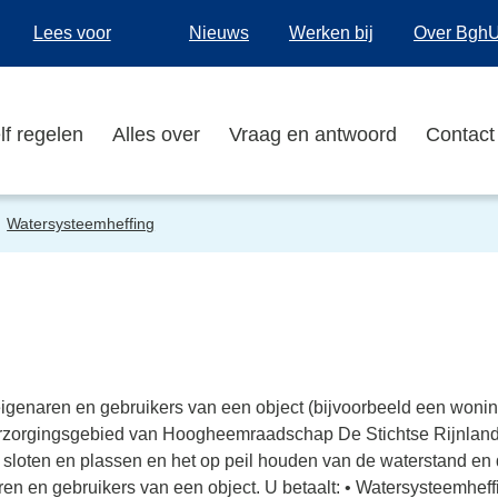
Lees voor
Nieuws
Werken bij
Over Bgh
lf regelen
Alles over
Vraag en antwoord
Contact
Watersysteemheffing
igenaren en gebruikers van een object (bijvoorbeeld een woning,
verzorgingsgebied van Hoogheemraadschap De Stichtse Rijnla
sloten en plassen en het op peil houden van de waterstand en d
en en gebruikers van een object. U betaalt: • Watersysteemheff