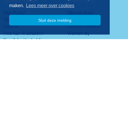
Direct naar
Over ons
maken.
Lees meer over cookies
Mijn BghU
Wat wij doen
Informatie over de WOZ-
Visie & missie
Sluit deze melding
waarde
Service normen
Hoe kan ik betalen?
Werken bij
Kan ik kwijtschelding
krijgen?
Contact
Stadsplateau 1
3521 AZ Utrecht
088 - 06 40 200
Contactformulier
Privacy
Copyright 2026
Disclaimer
Website design en realisatie Idas B.V.
Colofon