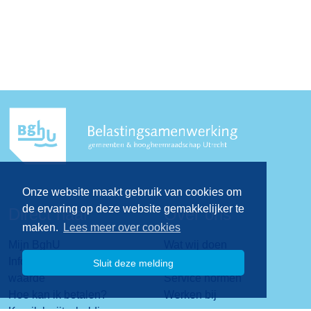
Onze website maakt gebruik van cookies om
de ervaring op deze website gemakkelijker te
Direct naar
Over ons
maken.
Lees meer over cookies
Mijn BghU
Wat wij doen
Informatie over de WOZ-
Visie & missie
Sluit deze melding
waarde
Service normen
Hoe kan ik betalen?
Werken bij